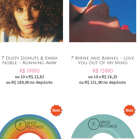
7" Dusty Donuts & Emma
7" Byrne and Barnes - Love
Noble - Running Away
You Out Of My Mind
R$
199,90
R$
159,90
ou
10
x
R$
22,82
ou
10
x
R$
18,25
ou R$
189,90
no depósito
ou R$
151,90
no depósito