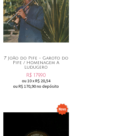
7" João do Pife - Garoto do
Pife / Homenagem A
Ludugero
R$
179,90
ou
10
x
R$
20,54
ou R$
170,90
no depósito