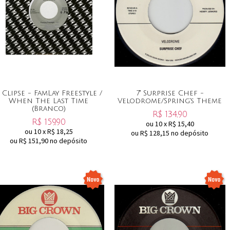
" Clipse - FamLay Freestyle /
7" Surprise Chef -
When The Last Time
Velodrome/Spring's Theme
(Branco)
R$
134,90
R$
159,90
ou
10
x
R$
15,40
ou
10
x
R$
18,25
ou R$
128,15
no depósito
ou R$
151,90
no depósito