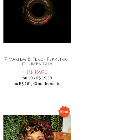
7" Martem & Ferdi Ferreira -
Chumba Lala
R$
169,90
ou
10
x
R$
19,39
ou R$
161,40
no depósito