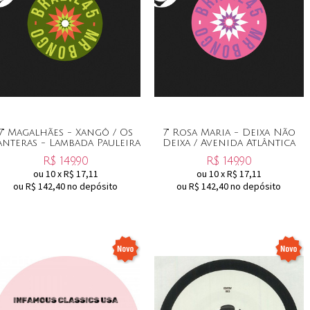
n
7" Magalhães - Xangô / Os
7" Rosa Maria - Deixa Não
anteras - Lambada Pauleira
Deixa / Avenida Atlântica
R$
149,90
R$
149,90
ou
10
x
R$
17,11
ou
10
x
R$
17,11
ou R$
142,40
no depósito
ou R$
142,40
no depósito