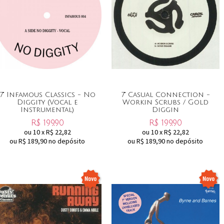
7" Infamous Classics - No
7" Casual Connection -
Diggity (Vocal e
Workin Scrubs / Gold
Instrumental)
Diggin
R$
199,90
R$
199,90
ou
10
x
R$
22,82
ou
10
x
R$
22,82
ou R$
189,90
no depósito
ou R$
189,90
no depósito