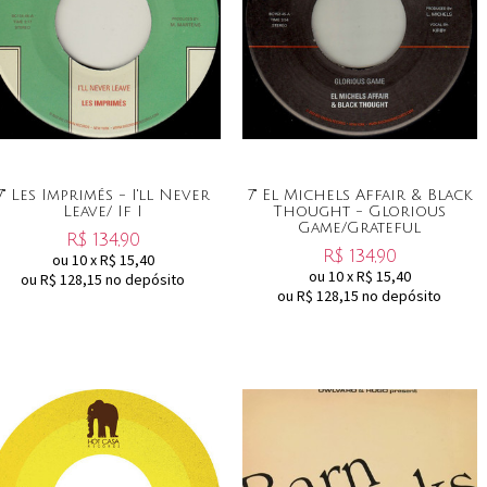
7" Les Imprimés - I'll Never
7" El Michels Affair & Black
Leave/ If I
Thought - Glorious
Game/Grateful
R$
134,90
R$
134,90
ou
10
x
R$
15,40
ou
10
x
R$
15,40
ou R$
128,15
no depósito
ou R$
128,15
no depósito