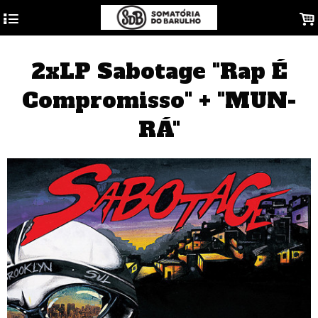
4
.
2xLP Sabotage "Rap É
Compromisso" + "MUN-
RÁ"