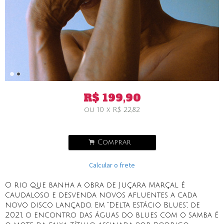
R$
199,90
ou
10
x
R$
22,82
.
Comprar
Calcular o frete
O rio que banha a obra de Juçara Marçal é
caudaloso e desvenda novos afluentes a cada
novo disco lançado. Em “Delta Estácio Blues”, de
2021, o encontro das águas do blues com o samba é