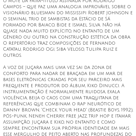
o mote da faixa-título assinada por Rodrigo
Campos – que faz uma analogia improvável sobre o
visionário bluesman do Mississipi Robert Johnson e
o seminal trio de sambistas da Estácio de Sá
formado por Baiaco, Bide e Ismael Silva. Não há
quase nada muito explícito, no entanto, de um
gênero ou outro na construção estética da obra.
O repertório traz composições de Fernando
Catatau, Rodrigo Ogi, Siba Veloso, Tulipa Ruiz e
outros.
A voz de Juçara mais uma vez sai da zona de
conforto para nadar de braçada em um mar de
bases eletrônicas criadas por seu parceiro mais
frequente e produtor do álbum, Kiko Dinucci. A
instrumentação é normalmente ruidosa, exala
violência, beija o caos com uma traquitana de
referências que combinam o rap neurótico de
Danny Brown, “Check Your Head” (Beastie Boys, 1992),
pós-punk, Neneh Cherry, free jazz, trip hop e Itamar
Assumpção. Juçara e Kiko, no entanto e como
sempre, encontram sua própria identidade em mais
esse mergulho de peito aberto nas profundezas do