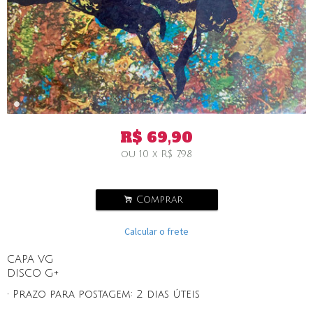
R$
69,90
ou
10
x
R$
7,98
.
Comprar
Calcular o frete
CAPA VG
DISCO G+
• Prazo para postagem:
2 dias úteis