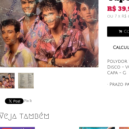
R$
39,
ou
7
x
R$
.
Co
Calcul
Polydor 
Disco - 
Capa - G
• Prazo p
Pin It
Veja também