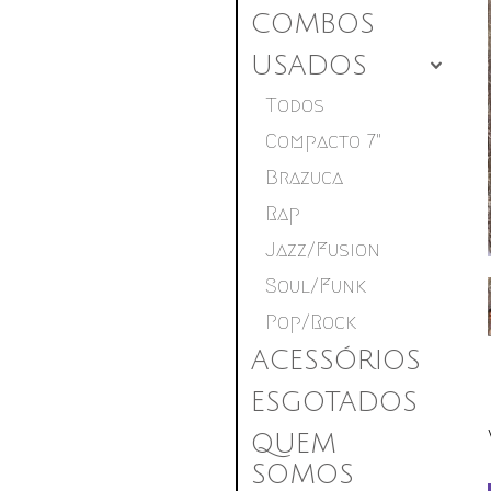
COMBOS
USADOS
4
Todos
Compacto 7"
Brazuca
Rap
Jazz/Fusion
Soul/Funk
Pop/Rock
ACESSÓRIOS
ESGOTADOS
QUEM
SOMOS