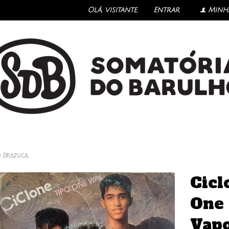
Olá, visitante.
Entrar
Minh
f
›
Brazuca
Cicl
One 
Vap