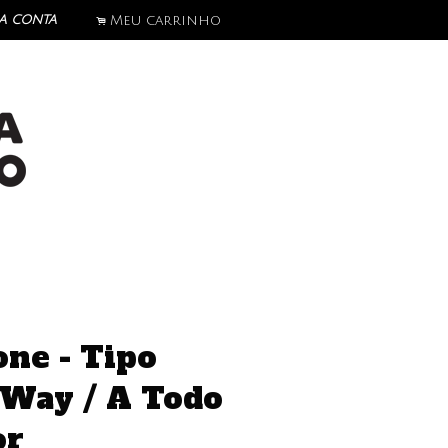
a conta
Meu carrinho
.
one - Tipo
Way / A Todo
or