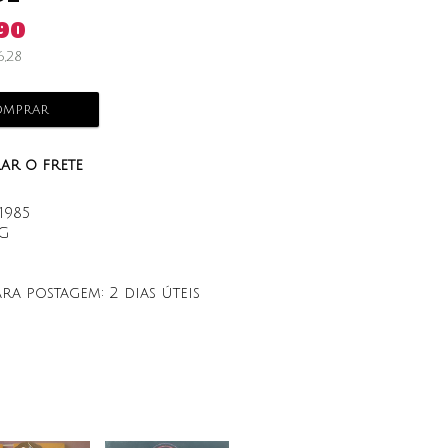
90
6,28
mprar
ar o frete
1985
VG
ara postagem:
2 dias úteis