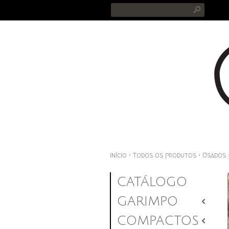
s
Início
›
Todos os produtos
›
Usados
CATÁLOGO
GARIMPO
2
COMPACTOS
2