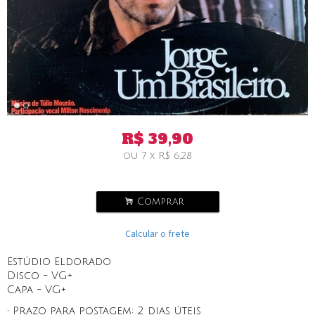
R$
39,90
ou
7
x
R$
6,28
.
Comprar
Calcular o frete
Estúdio Eldorado
Disco - VG+
Capa - VG+
• Prazo para postagem:
2 dias úteis