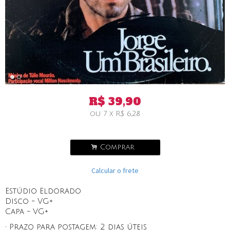
R$
39,90
ou
7
x
R$
6,28
.
Comprar
Calcular o frete
Estúdio Eldorado
Disco - VG+
Capa - VG+
• Prazo para postagem:
2 dias úteis