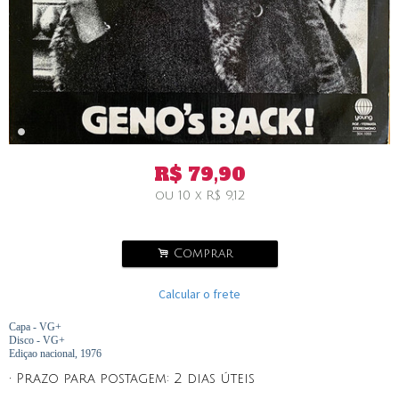
R$
79,90
ou
10
x
R$
9,12
.
Comprar
Calcular o frete
Capa - VG+
Disco - VG+
Ediçao nacional, 1976
• Prazo para postagem:
2 dias úteis