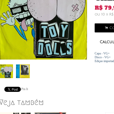
R$
79
ou
10
x
R
.
Co
Calcul
Capa - VG+
Disco - VG+
Ediçao importa
Pin It
Veja também