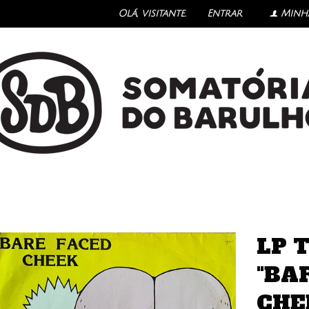
Olá, visitante.
Entrar
Minh
f
LP 
"BA
CHE