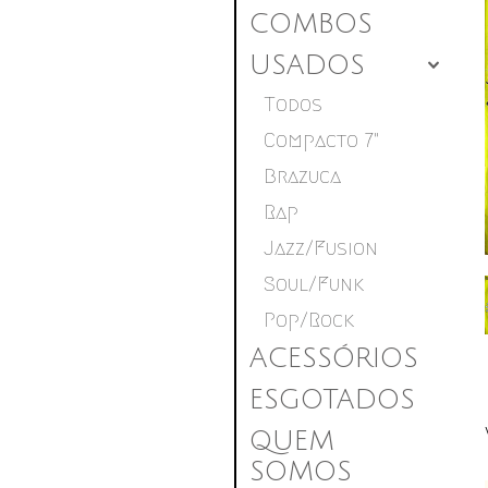
COMBOS
USADOS
4
Todos
Compacto 7"
Brazuca
Rap
Jazz/Fusion
Soul/Funk
Pop/Rock
ACESSÓRIOS
ESGOTADOS
QUEM
SOMOS