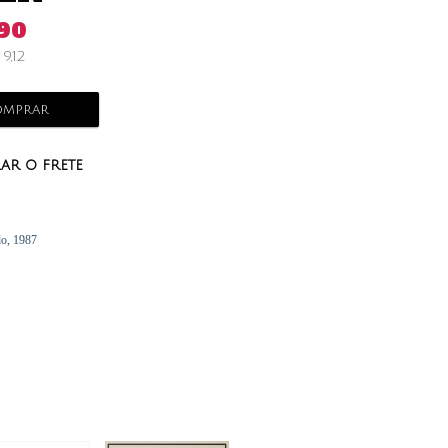
,90
$
9,12
mprar
ar o frete
do, 1987