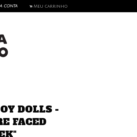
a conta
Meu carrinho
.
TOY DOLLS -
RE FACED
EK"