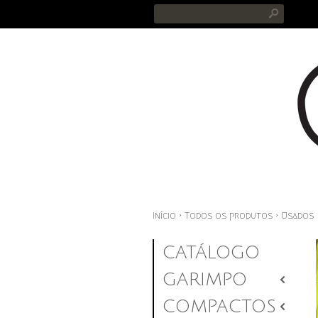
s
Início
›
Todos os produtos
›
Usados
CATÁLOGO
GARIMPO
2
COMPACTOS
2