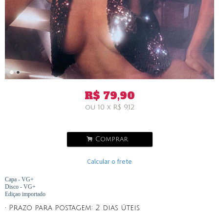
R$
79,90
ou
10
x
R$
9,12
.
Comprar
Calcular o frete
Capa - VG+
Disco - VG+
Ediçao importado
• Prazo para postagem:
2 dias úteis