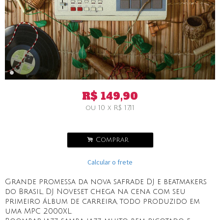
R$
149,90
ou
10
x
R$
17,11
.
Comprar
Calcular o frete
Grande promessa da nova safrade DJ e beatmakers
do Brasil, DJ Noveset chega na cena com seu
primeiro álbum de carreira, todo produzido em
uma MPC 2000XL.