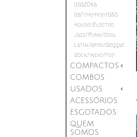
BRAZUKA
RAP/HipHop/R&B
House/Electro
Jazz/Funk/Soul
Latin/Afro/Reggae
Rock/Indie/Pop
COMPACTOS
2
COMBOS
USADOS
2
ACESSÓRIOS
ESGOTADOS
QUEM
SOMOS