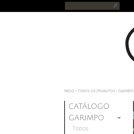
s
Início
›
Todos os produtos
›
Garimpo
CATÁLOGO
GARIMPO
4
Todos