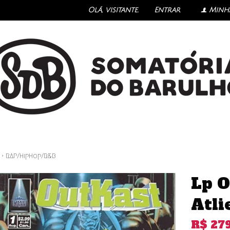
Olá, visitante.
Entrar
Minh
f
›
RAP/HipHop/R&B
Lp O
Atli
R$
27