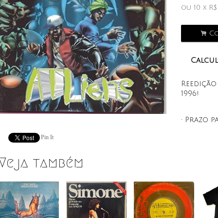
ou
10
x
R
.
Co
Calcul
Reedição
1996!
• Prazo p
Pin It
Veja também