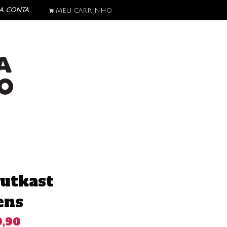
a conta
Meu carrinho
.
utkast
ens
9,90