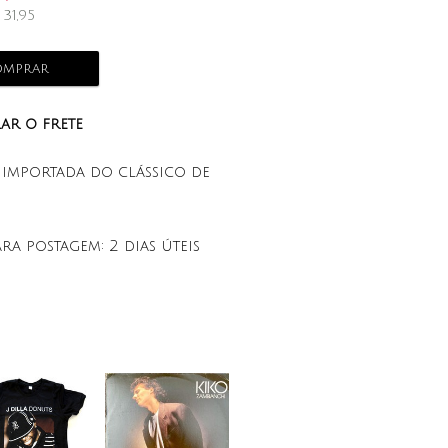
$
31,95
mprar
ar o frete
 importada do clássico de
ara postagem:
2 dias úteis