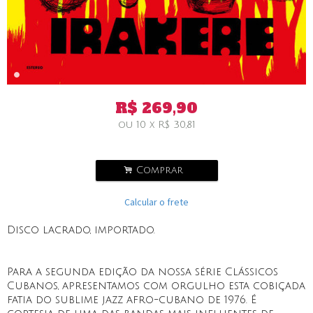
R$
269,90
ou
10
x
R$
30,81
.
Comprar
Calcular o frete
Disco lacrado, importado.
Para a segunda edição da nossa série Clássicos
Cubanos, apresentamos com orgulho esta cobiçada
fatia do sublime jazz afro-cubano de 1976. É