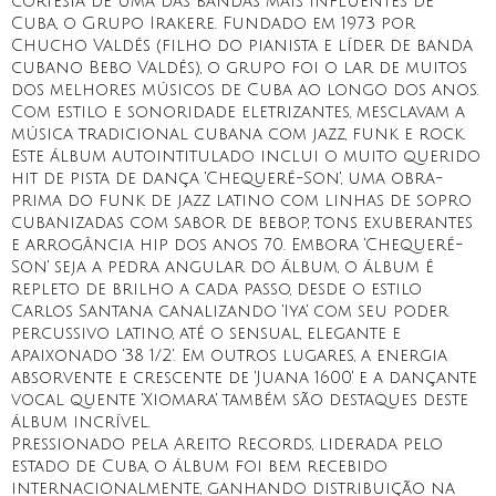
cortesia de uma das bandas mais influentes de
Cuba, o Grupo Irakere. Fundado em 1973 por
Chucho Valdés (filho do pianista e líder de banda
cubano Bebo Valdés), o grupo foi o lar de muitos
dos melhores músicos de Cuba ao longo dos anos.
Com estilo e sonoridade eletrizantes, mesclavam a
música tradicional cubana com jazz, funk e rock.
Este álbum autointitulado inclui o muito querido
hit de pista de dança 'Chequeré-Son', uma obra-
prima do funk de jazz latino com linhas de sopro
cubanizadas com sabor de bebop, tons exuberantes
e arrogância hip dos anos 70. Embora 'Chequeré-
Son' seja a pedra angular do álbum, o álbum é
repleto de brilho a cada passo, desde o estilo
Carlos Santana canalizando 'Iya' com seu poder
percussivo latino, até o sensual, elegante e
apaixonado '38 1/2'. Em outros lugares, a energia
absorvente e crescente de 'Juana 1600' e a dançante
vocal quente 'Xiomara' também são destaques deste
álbum incrível.
Pressionado pela Areito Records, liderada pelo
estado de Cuba, o álbum foi bem recebido
internacionalmente, ganhando distribuição na