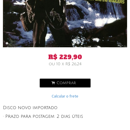
R$
229,90
ou
10
x
R$
26,24
.
Comprar
Calcular o frete
Disco novo importado
• Prazo para postagem:
2 dias úteis