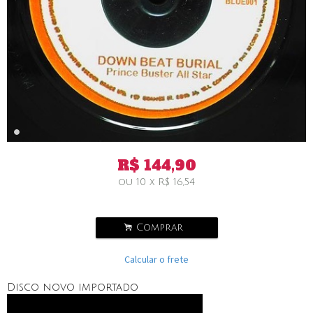
R$
144,90
ou
10
x
R$
16,54
.
Comprar
Calcular o frete
Disco novo importado