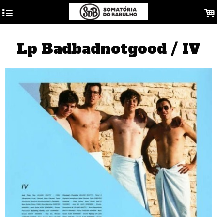
4
.
Lp Badbadnotgood / IV