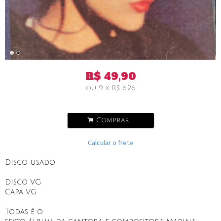
R$
49,90
ou
9
x
R$
6,26
.
Comprar
Calcular o frete
Disco usado
Disco VG
Capa VG
Todas é o