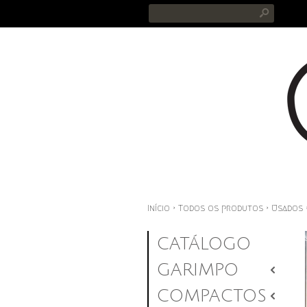
s
Início
›
Todos os produtos
›
Usados
CATÁLOGO
GARIMPO
2
COMPACTOS
2