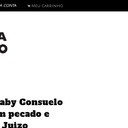
a conta
Meu carrinho
.
aby Consuelo
m pecado e
 Juizo