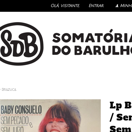
Olá, visitante.
Entrar
Minh
f
›
Brazuca
Lp B
/ Se
Sem