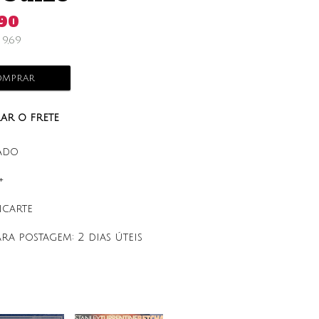
,90
$
9,69
mprar
ar o frete
ado
+
ncarte
ara postagem:
2 dias úteis