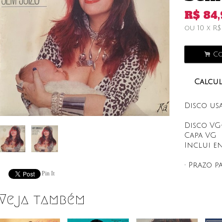
R$
84
ou
10
x
R
.
Co
Calcul
Disco us
Disco VG
Capa VG
Inclui e
• Prazo p
Pin It
Veja também