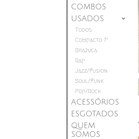
COMBOS
USADOS
4
Todos
Compacto 7"
Brazuca
Rap
Jazz/Fusion
Soul/Funk
Pop/Rock
ACESSÓRIOS
ESGOTADOS
QUEM
SOMOS