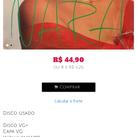
R$
44,90
ou
8
x
R$
6,26
.
Comprar
Calcular o frete
Disco Usado
Disco VG+
Capa VG