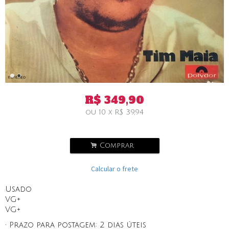
R$
349,90
ou
10
x
R$
39,94
.
Comprar
Calcular o frete
Usado
VG+
VG+
• Prazo para postagem:
2 dias úteis