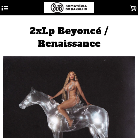
4
.
2xLp Beyoncé /
Renaissance