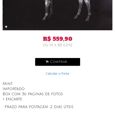
R$
559,90
ou
10
x
R$
63,92
.
Comprar
Calcular o frete
Mint
Importado
Box com 36 paginas de fotos
+ encarte
• Prazo para postagem:
2 dias úteis