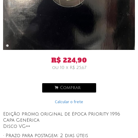
R$
224,90
ou
10
x
R$
25,67
.
Comprar
Calcular o frete
Edição promo, original de época Priority 1996
Capa Genérica
Disco VG++
• Prazo para postagem:
2 dias úteis