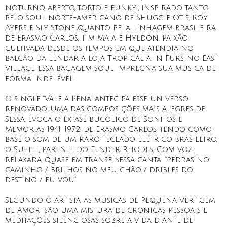
noturno, aberto, torto e funky”, inspirado tanto
pelo soul norte-americano de Shuggie Otis, Roy
Ayers e Sly Stone quanto pela linhagem brasileira
de Erasmo Carlos, Tim Maia e Hyldon. Paixão
cultivada desde os tempos em que atendia no
balcão da lendária loja Tropicália in Furs, no East
Village, essa bagagem soul impregna sua música de
forma indelével.
O single “Vale a Pena” antecipa esse universo
renovado. Uma das composições mais alegres de
Sessa, evoca o êxtase bucólico de Sonhos e
Memórias 1941–1972, de Erasmo Carlos, tendo como
base o som de um raro teclado elétrico brasileiro,
o Suette, parente do Fender Rhodes. Com voz
relaxada, quase em transe, Sessa canta: “pedras no
caminho / brilhos no meu chão / dribles do
destino / eu vou.”
Segundo o artista, as músicas de Pequena Vertigem
de Amor “são uma mistura de crônicas pessoais e
meditações silenciosas sobre a vida diante de