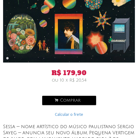
R$
179,90
ou
10
x
R$
20,54
.
Comprar
Calcular o frete
Sessa — nome artístico do músico paulistano Sergio
Sayeg — anuncia seu novo álbum, Pequena Vertigem