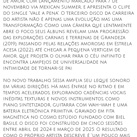
de Amor, com lançamento marcado para 7 de
novembro via Mexican Summer, e apresenta o clipe
do single “Vale a Pena”. O terceiro disco da carreira
do artista não é apenas uma evolução, mas uma
transformação. Como uma câmera que lentamente
abre o foco, seus álbuns revelam uma progressão:
das explorações carnais e terrenas de Grandeza
(2019), passando pelas relações amorosas em Estrela
Acesa (2022), até chegar a Pequena Vertigem de
Amor, que projeta o olhar para o céu infinito e
encontra lampejos de universalidade na
intimidade de tornar-se pai.
No novo trabalho, Sessa amplia seu leque sonoro
em várias direções. Há mais ênfase no ritmo e em
tempos acelerados, explorando cadências vocais
inéditas, texturas e novos instrumentos, como
piano, sintetizador, guitarra com wah-wah e uma
bateria eletrônica primitiva. Gravado em fita
magnética no Cosmo, estúdio fundado com Biel
Basile, o disco foi construído em cinco sessões
entre abril de 2024 e março de 2025. O resultado,
como o próprio artista descreve, é “um pouco mais