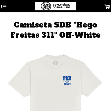
4
.
Camiseta SDB "Rego
Freitas 311" Off-White