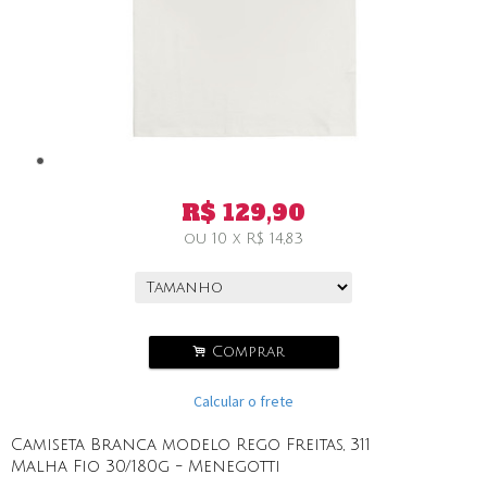
R$
129,90
ou
10
x
R$
14,83
.
Comprar
Calcular o frete
Camiseta Branca modelo Rego Freitas, 311
Malha Fio 30/180g - Menegotti