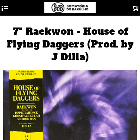
4
.
7" Raekwon - House of
Flying Daggers (Prod. by
J Dilla)