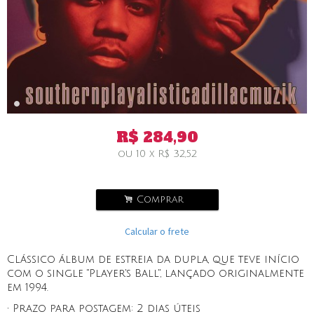
R$
284,90
ou
10
x
R$
32,52
.
Comprar
Calcular o frete
Clássico álbum de estreia da dupla, que teve início
com o single "Player's Ball", lançado originalmente
em 1994.
• Prazo para postagem:
2 dias úteis