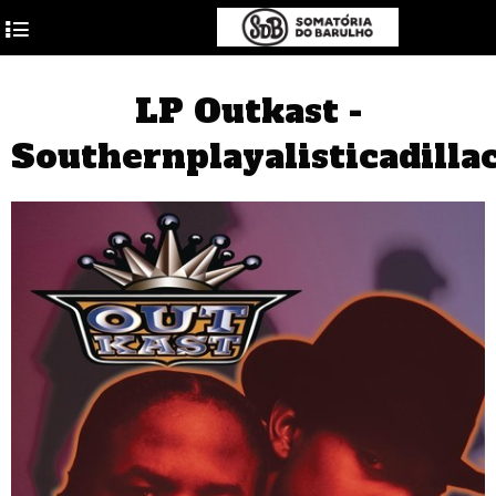
4
LP Outkast -
Southernplayalisticadill