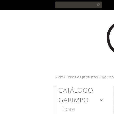
s
Início
›
Todos os produtos
›
Garimpo
CATÁLOGO
GARIMPO
4
Todos