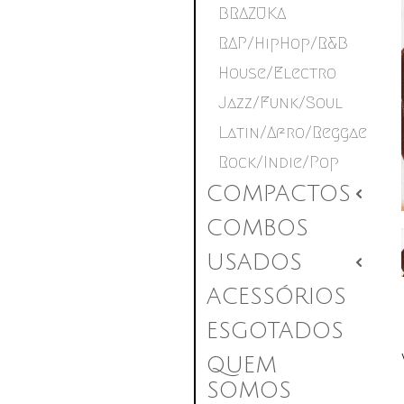
BRAZUKA
RAP/HipHop/R&B
House/Electro
Jazz/Funk/Soul
Latin/Afro/Reggae
Rock/Indie/Pop
COMPACTOS
2
COMBOS
USADOS
2
ACESSÓRIOS
ESGOTADOS
QUEM
SOMOS