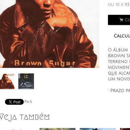
ou
10
x
R
.
Co
Calcul
O álbum d
Brown Su
terreno 
moviment
que alca
um novo 
• Prazo p
Pin It
Veja também