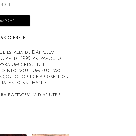
$
40,51
mprar
ar o frete
e estreia de D’Angelo,
gar, de 1995, preparou o
para um crescente
o ‘neo-soul’, um sucesso
nçou o top 10 e apresentou
talento brilhante.
ara postagem:
2 dias úteis