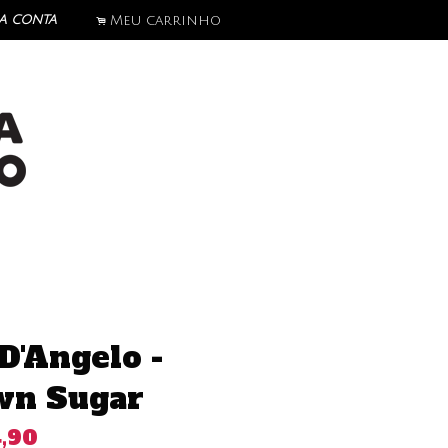
a conta
Meu carrinho
.
D'Angelo -
wn Sugar
,90