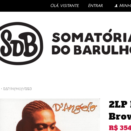
Olá, visitante.
Entrar
Minh
f
›
RAP/HipHop/R&B
2LP 
Bro
R$
354