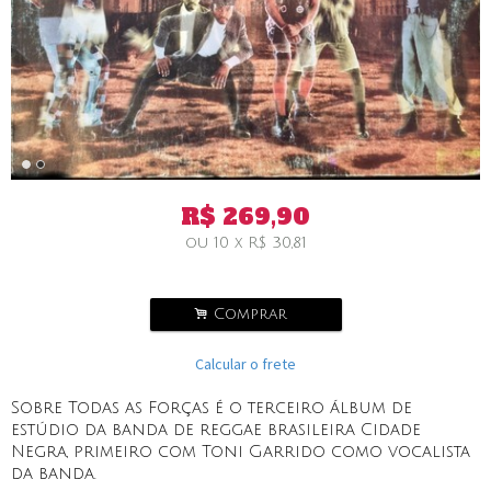
R$
269,90
ou
10
x
R$
30,81
.
Comprar
Calcular o frete
Sobre Todas as Forças é o terceiro álbum de
estúdio da banda de reggae brasileira Cidade
Negra, primeiro com Toni Garrido como vocalista
da banda.