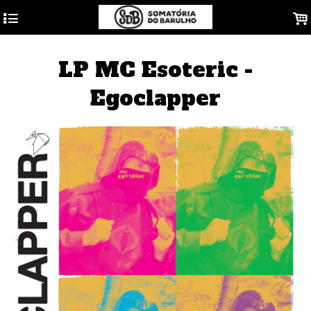
4
.
LP MC Esoteric -
Egoclapper