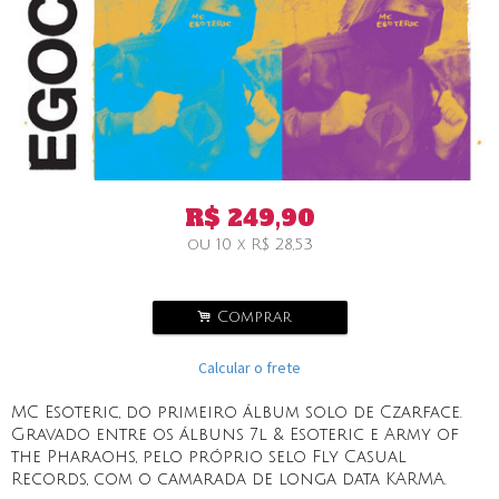
R$
249,90
ou
10
x
R$
28,53
.
Comprar
Calcular o frete
MC Esoteric, do primeiro álbum solo de Czarface.
Gravado entre os álbuns 7l & Esoteric e Army of
the Pharaohs, pelo próprio selo Fly Casual
Records, com o camarada de longa data KARMA.