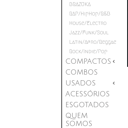
BRAZUKA
RAP/HipHop/R&B
House/Electro
Jazz/Funk/Soul
Latin/Afro/Reggae
Rock/Indie/Pop
COMPACTOS
2
COMBOS
USADOS
2
ACESSÓRIOS
ESGOTADOS
QUEM
SOMOS