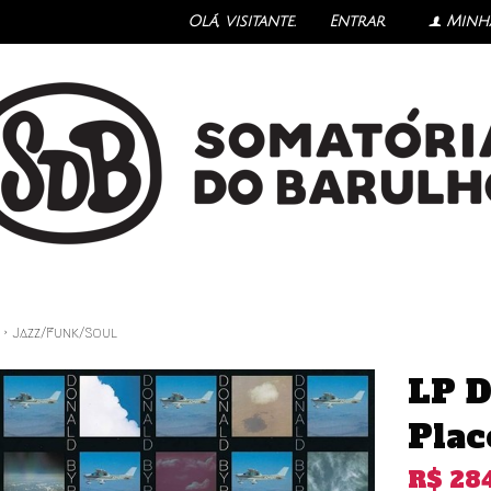
Olá, visitante.
Entrar
Minh
f
›
Jazz/Funk/Soul
LP D
Plac
R$
28