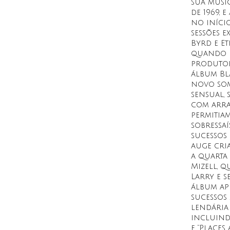
sua músi
de 1969, 
no iníci
sessões e
Byrd e Et
quando B
produtor
álbum Bla
novo som
sensual, 
com arra
permitia
sobressaí
sucessos 
auge cria
a quarta
Mizell, 
Larry e s
álbum ap
sucessos
lendária 
incluind
e “Places