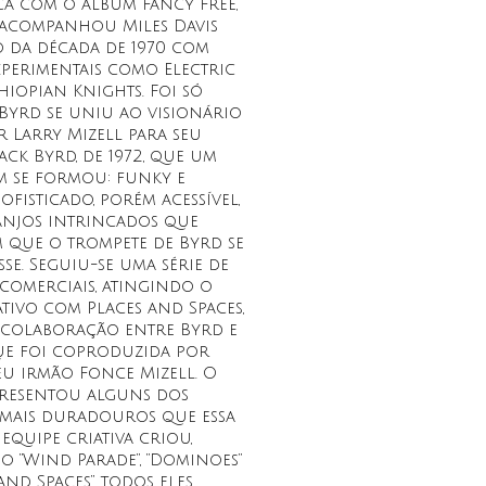
ca com o álbum Fancy Free,
e acompanhou Miles Davis
o da década de 1970 com
xperimentais como Electric
hiopian Knights. Foi só
yrd se uniu ao visionário
 Larry Mizell para seu
ck Byrd, de 1972, que um
 se formou: funky e
sofisticado, porém acessível,
njos intrincados que
m que o trompete de Byrd se
sse. Seguiu-se uma série de
comerciais, atingindo o
tivo com Places and Spaces,
 colaboração entre Byrd e
que foi coproduzida por
eu irmão Fonce Mizell. O
resentou alguns dos
 mais duradouros que essa
equipe criativa criou,
o “Wind Parade”, “Dominoes”
 and Spaces”, todos eles