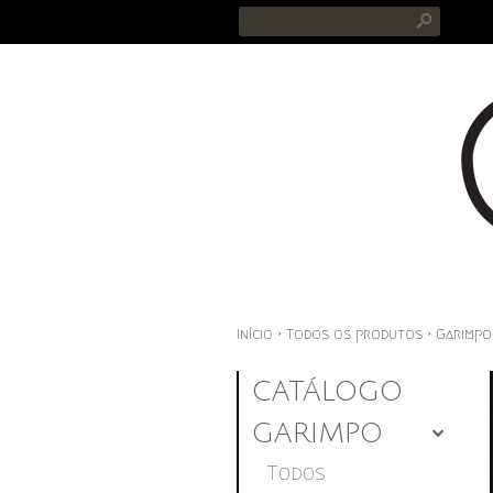
s
Início
›
Todos os produtos
›
Garimpo
CATÁLOGO
GARIMPO
4
Todos