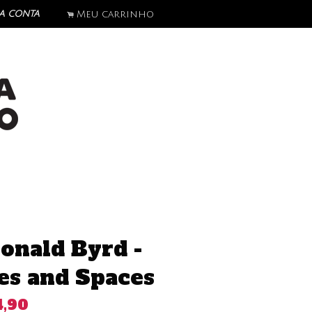
a conta
Meu carrinho
.
onald Byrd -
es and Spaces
4,90