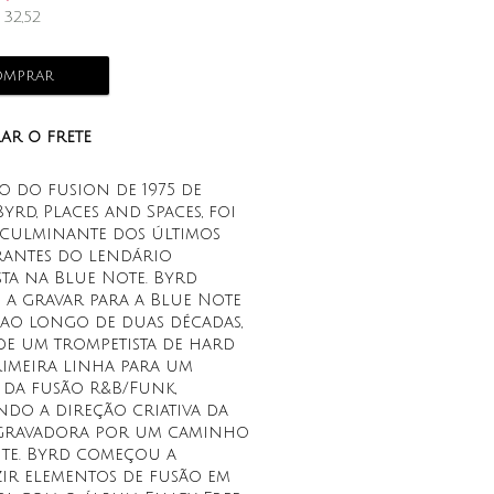
$
32,52
mprar
ar o frete
o do fusion de 1975 de
rd, Places and Spaces, foi
culminante dos últimos
rantes do lendário
ta na Blue Note. Byrd
a gravar para a Blue Note
, ao longo de duas décadas,
de um trompetista de hard
rimeira linha para um
 da fusão R&B/Funk,
do a direção criativa da
gravadora por um caminho
te. Byrd começou a
ir elementos de fusão em