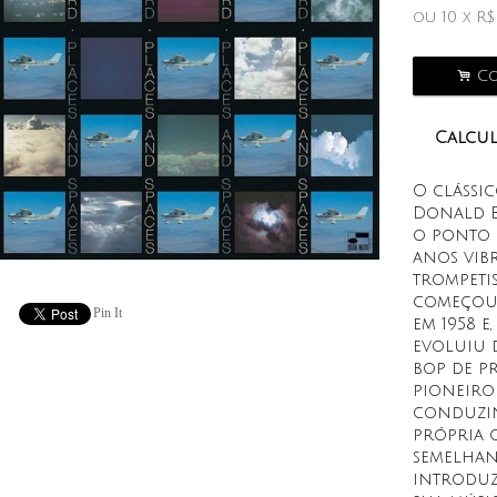
ou
10
x
R
.
Co
Calcul
O clássic
Donald By
o ponto 
anos vib
trompetis
começou 
Pin It
em 1958 e
evoluiu 
bop de p
pioneiro
conduzin
própria 
semelhan
introduz