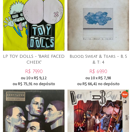
LP TOY DOLLS - "BARE FACED
Blood, Sweat & Tears - B, S
CHEEK"
& T; 4
R$
79,90
R$
69,90
ou
10
x
R$
9,12
ou
10
x
R$
7,98
ou R$
75,91
no depósito
ou R$
66,41
no depósito