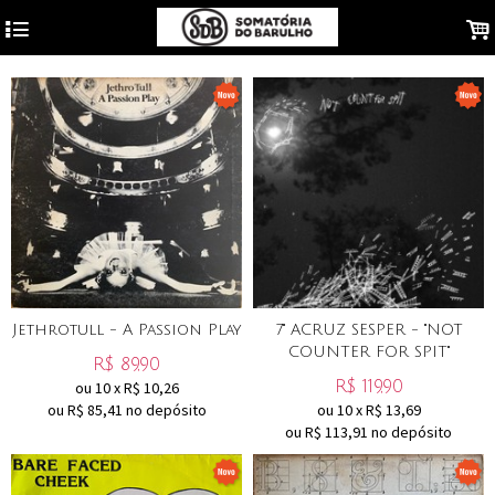
4
.
Jethrotull - A Passion Play
7" ACRUZ SESPER - "NOT
COUNTER FOR SPIT"
R$
89,90
R$
119,90
ou
10
x
R$
10,26
ou R$
85,41
no depósito
ou
10
x
R$
13,69
ou R$
113,91
no depósito