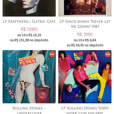
Lp Kraftwerk / Eletric Cafe
LP David bowie "Never Let
Me Down" 1987
R$
159,90
R$
59,90
ou
10
x
R$
18,25
ou R$
151,90
no depósito
ou
10
x
R$
6,84
ou R$
56,91
no depósito
Rolling Stones -
LP rolling stones "dirty
Undercover
work" com encarte