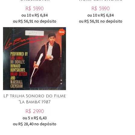
R$
59,90
R$
59,90
ou
10
x
R$
6,84
ou
10
x
R$
6,84
ou R$
56,91
no depósito
ou R$
56,91
no depósito
LP trilha Sonoro do Filme
"La Bamba" 1987
R$
29,90
ou
5
x
R$
6,43
ou R$
28,40
no depósito