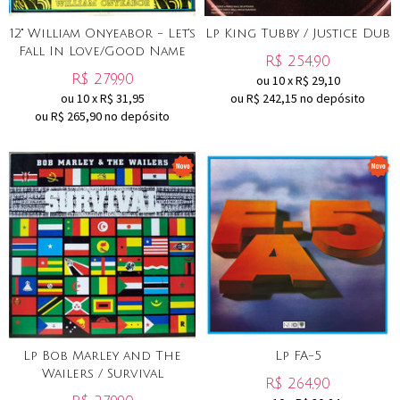
12" William Onyeabor - Let's
Lp King Tubby / Justice Dub
Fall In Love/Good Name
R$
254,90
R$
279,90
ou
10
x
R$
29,10
ou
10
x
R$
31,95
ou R$
242,15
no depósito
ou R$
265,90
no depósito
Lp Bob Marley and The
Lp FA-5
Wailers / Survival
R$
264,90