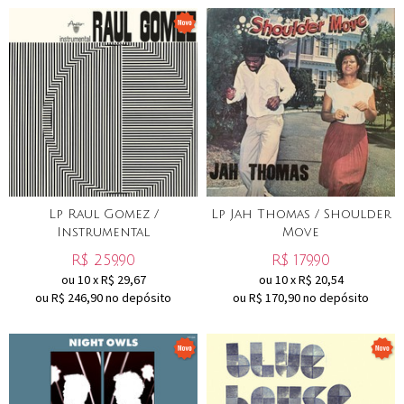
Lp Raul Gomez /
Lp Jah Thomas / Shoulder
Instrumental
Move
R$
259,90
R$
179,90
ou
10
x
R$
29,67
ou
10
x
R$
20,54
ou R$
246,90
no depósito
ou R$
170,90
no depósito