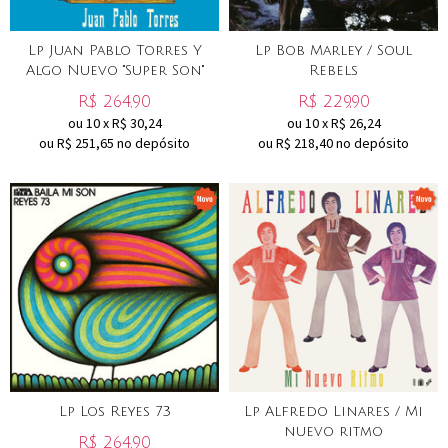
Lp Juan Pablo Torres Y
Lp Bob Marley / Soul
Algo Nuevo "Super Son"
Rebels
R$
264,90
R$
229,90
ou
10
x
R$
30,24
ou
10
x
R$
26,24
ou R$
251,65
no depósito
ou R$
218,40
no depósito
Lp Los Reyes 73
Lp Alfredo Linares / Mi
nuevo ritmo
R$
264,90