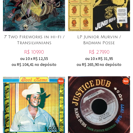
7" Two Fireworks in hi-fi /
LP Junior Murvin /
Transilvanians
Badman Posse
R$
109,90
R$
279,90
ou
10
x
R$
12,55
ou
10
x
R$
31,95
ou R$
104,41
no depósito
ou R$
265,90
no depósito