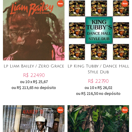
Lp Liam Bailey / Zero Grace
Lp King Tubby / Dance Hall
Style Dub
R$
224,90
R$
227,90
ou
10
x
R$
25,67
ou R$
213,65
no depósito
ou
10
x
R$
26,02
ou R$
216,50
no depósito