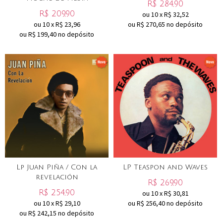
R$
284,90
R$
209,90
ou
10
x
R$
32,52
ou
10
x
R$
23,96
ou R$
270,65
no depósito
ou R$
199,40
no depósito
Lp Juan Piña / Con la
LP Teaspon and Waves
revelación
R$
269,90
R$
254,90
ou
10
x
R$
30,81
ou
10
x
R$
29,10
ou R$
256,40
no depósito
ou R$
242,15
no depósito