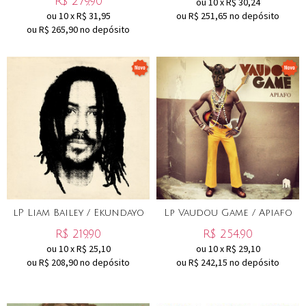
R$
279,90
ou
10
x
R$
30,24
ou
10
x
R$
31,95
ou R$
251,65
no depósito
ou R$
265,90
no depósito
lP Liam Bailey / Ekundayo
Lp Vaudou Game / Apiafo
R$
219,90
R$
254,90
ou
10
x
R$
25,10
ou
10
x
R$
29,10
ou R$
208,90
no depósito
ou R$
242,15
no depósito