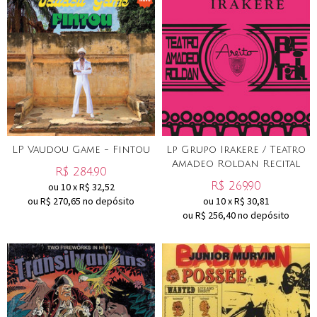
LP Vaudou Game - Fintou
Lp Grupo Irakere / Teatro
Amadeo Roldan Recital
R$
284,90
R$
269,90
ou
10
x
R$
32,52
ou R$
270,65
no depósito
ou
10
x
R$
30,81
ou R$
256,40
no depósito