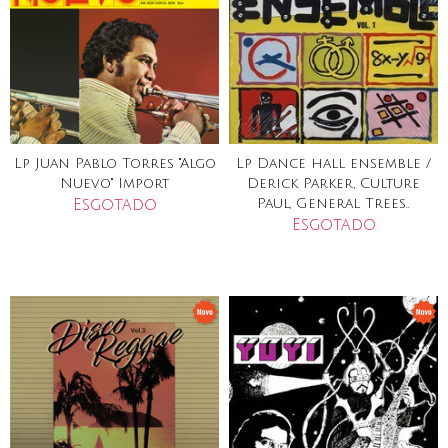
Lp Juan Pablo Torres "Algo
Lp Dance hall ensemble /
Nuevo" Import
Derick Parker, Culture
Esgotado
Paul, General Trees..
Esgotado