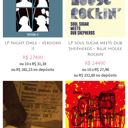
LP Night Owls - Versions
LP Soul Sugar meets Dub
II
Shepherds - Blue House
Rockin'
R$
274,90
R$
244,90
ou
10
x
R$
31,38
ou R$
261,15
no depósito
ou
10
x
R$
27,96
ou R$
232,65
no depósito