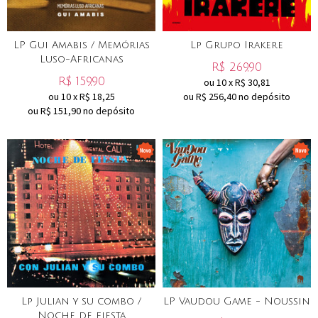
LP Gui Amabis / Memórias
Lp Grupo Irakere
Luso-Africanas
R$
269,90
R$
159,90
ou
10
x
R$
30,81
ou
10
x
R$
18,25
ou R$
256,40
no depósito
ou R$
151,90
no depósito
Lp Julian y su combo /
LP Vaudou Game - Noussin
Noche de fiesta