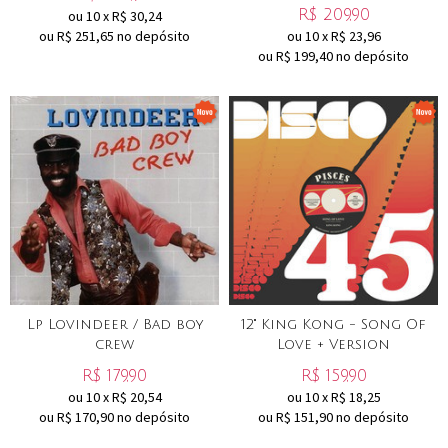
R$
209,90
ou
10
x
R$
30,24
ou R$
251,65
no depósito
ou
10
x
R$
23,96
ou R$
199,40
no depósito
Lp Lovindeer / Bad boy
12" King Kong - Song Of
crew
Love + Version
R$
179,90
R$
159,90
ou
10
x
R$
20,54
ou
10
x
R$
18,25
ou R$
170,90
no depósito
ou R$
151,90
no depósito