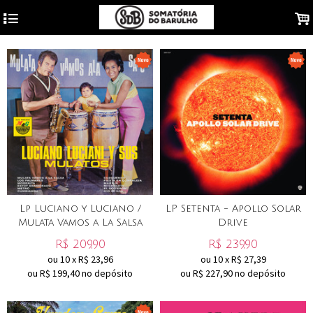
4
.
Lp Luciano y Luciano /
LP Setenta - Apollo Solar
Mulata Vamos a La Salsa
Drive
R$
209,90
R$
239,90
ou
10
x
R$
23,96
ou
10
x
R$
27,39
ou R$
199,40
no depósito
ou R$
227,90
no depósito