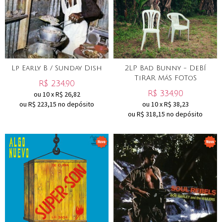
Lp Early B / Sunday Dish
2LP Bad Bunny - DeBÍ
TiRAR MáS FOToS
R$
234,90
R$
334,90
ou
10
x
R$
26,82
ou R$
223,15
no depósito
ou
10
x
R$
38,23
ou R$
318,15
no depósito