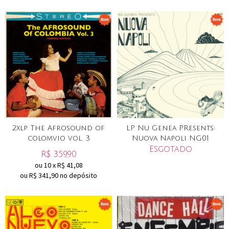
2xlp The Afrosound of
LP Nu Genea PResents:
colomvio vol. 3
Nuova Napoli NG01
Esgotado
R$
359,90
ou
10
x
R$
41,08
ou R$
341,90
no depósito