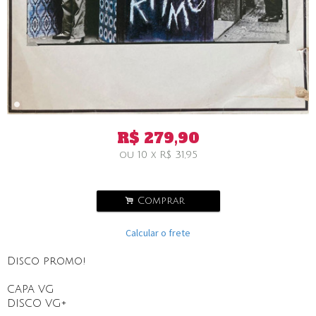
R$
279,90
ou
10
x
R$
31,95
.
Comprar
Calcular o frete
Disco promo!
CAPA VG
DISCO VG+