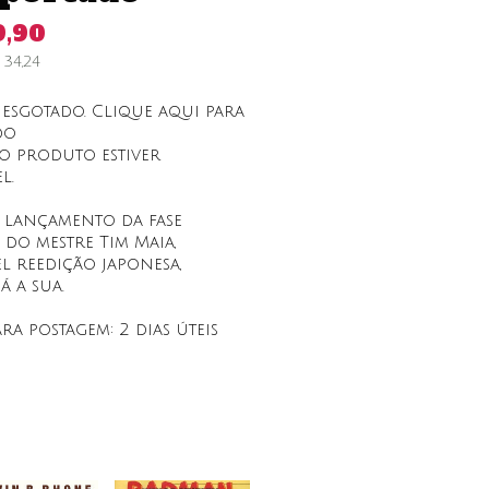
9,90
$
34,24
esgotado. Clique aqui para
do
 produto estiver
l.
lançamento da fase
do mestre Tim Maia,
l reedição japonesa,
á a sua.
ara postagem:
2 dias úteis