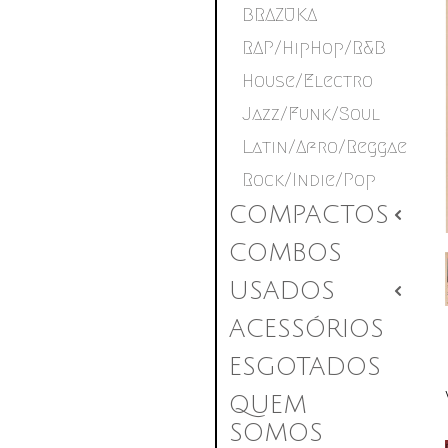
BRAZUKA
RAP/HipHop/R&B
House/Electro
Jazz/Funk/Soul
Latin/Afro/Reggae
Rock/Indie/Pop
COMPACTOS
2
COMBOS
USADOS
2
ACESSÓRIOS
ESGOTADOS
QUEM
SOMOS