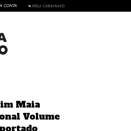
a conta
Meu carrinho
.
Tim Maia
onal Volume
portado