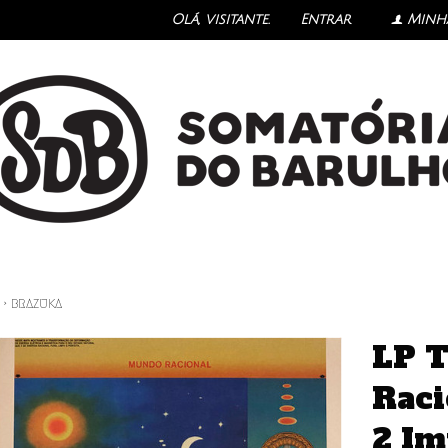
Olá, visitante.
Entrar
Minh
f
›
BRAZUKA
LP 
Raci
2 Im