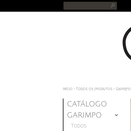
s
Início
›
Todos os produtos
›
Garimpo
CATÁLOGO
GARIMPO
4
Todos