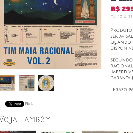
R$
29
ou
10
x
R
Produto 
ser avisa
quando o
disponíve
Segundo 
racional 
imperdíve
garanta j
• Prazo p
Pin It
Veja também