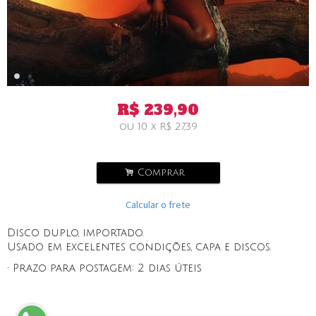
R$
239,90
ou
10
x
R$
27,39
.
Comprar
Calcular o frete
Disco duplo, importado.
Usado em excelentes condições, capa e discos.
• Prazo para postagem:
2 dias úteis