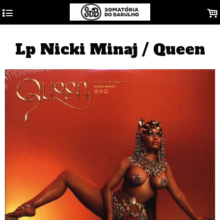
4
.
Lp Nicki Minaj / Queen